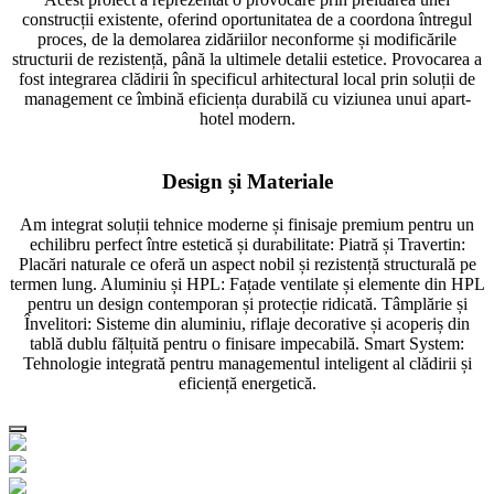
construcții existente, oferind oportunitatea de a coordona întregul
proces, de la demolarea zidăriilor neconforme și modificările
structurii de rezistență, până la ultimele detalii estetice. Provocarea a
fost integrarea clădirii în specificul arhitectural local prin soluții de
management ce îmbină eficiența durabilă cu viziunea unui apart-
hotel modern.
Design și Materiale
Am integrat soluții tehnice moderne și finisaje premium pentru un
echilibru perfect între estetică și durabilitate: Piatră și Travertin:
Placări naturale ce oferă un aspect nobil și rezistență structurală pe
termen lung. Aluminiu și HPL: Fațade ventilate și elemente din HPL
pentru un design contemporan și protecție ridicată. Tâmplărie și
Învelitori: Sisteme din aluminiu, riflaje decorative și acoperiș din
tablă dublu fălțuită pentru o finisare impecabilă. Smart System:
Tehnologie integrată pentru managementul inteligent al clădirii și
eficiență energetică.