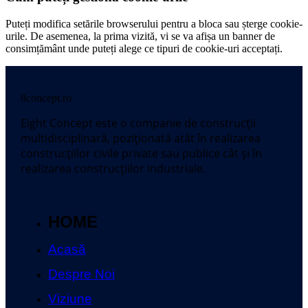
Puteți modifica setările browserului pentru a bloca sau șterge cookie-
urile. De asemenea, la prima vizită, vi se va afișa un banner de
consimțământ unde puteți alege ce tipuri de cookie-uri acceptați.
8concept.ro
Eight Concept este o companie de construcții
multidisciplinară, poziționată atât în realizarea
construcțiilor civile private sau publice cât și în
realizarea construcțiilor industriale.
HOME
Acasă
Despre Noi
Viziune